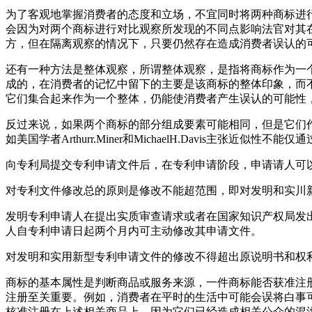
为了客观地掌握消费者的态度和立场，不宜同时将两种商标进
会因为对两个商标进行对比观察所发现的不同点影响法官对其
方，但在隔离观察的情况下，只要仍然存在造成消费者误认的
还有一种方法是整体观察，所谓整体观察，是指将商标作为一
成的，在消费者的记忆中留下的主要是该商标的整体印象，而
它们集合起来作为一个整体，仍能使消费者产生误认的可能性
反过来说，如果两个商标的部分组成要素可能相同，但是它们
如美国学者Arthurr.Miner和MichaelH.Davis主张近
向专利局提交专利申请文件后，在专利申请阶段，申请请人可
对专利文件修改总的原则是修改不能超范围，即对发明和实川
发明专利申请人在提出实质审查请求或者在国家知识产权局发
人自专利申请日起两个月内可主动修改其申请文件。
对发明和实用新型专利申请文件的修改不得超出原说明书和权
商标的基本属性是判断商品或服务来源，一件商标能否获准注
注册至关重要。例如，消费者在平时的生活中可能会误将白事
核准注册在上述相关商品上，因为它们已经造成相关公众的混